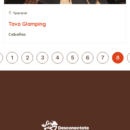
Ypararai
Tava Glamping
Cabañas
1
2
3
4
5
6
7
8