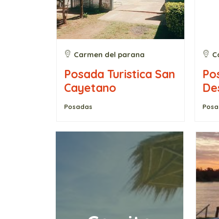
na
Carmen del parana
C
sona
Posada Turistica San
Po
Cayetano
De
Posadas
Posa