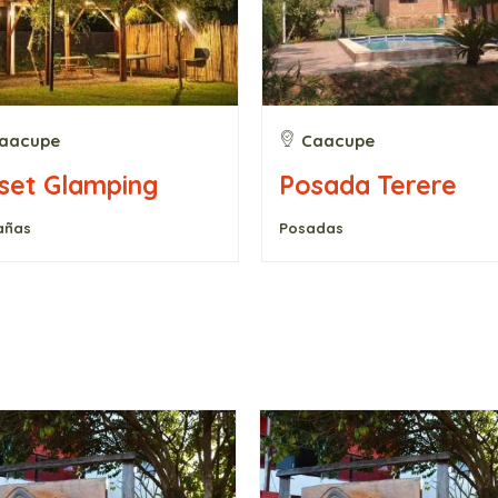
aacupe
Caacupe
set Glamping
Posada Terere
añas
Posadas