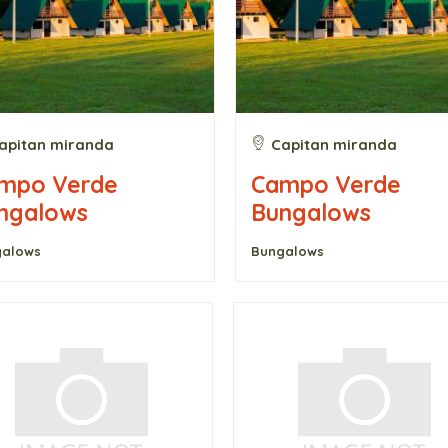
apitan miranda
Capitan miranda
mpo Verde
Campo Verde
ngalows
Bungalows
galows
Bungalows