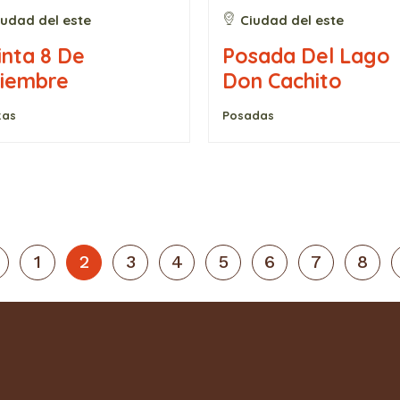
iudad del este
Ciudad del este
inta 8 De
Posada Del Lago
ciembre
Don Cachito
tas
Posadas
1
2
3
4
5
6
7
8