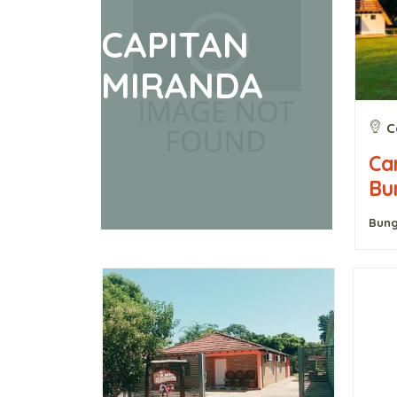
CAPITAN
MIRANDA
Capitan miranda
C
Campo Verde
Ca
Bungalows
Bu
Bungalows
Bun