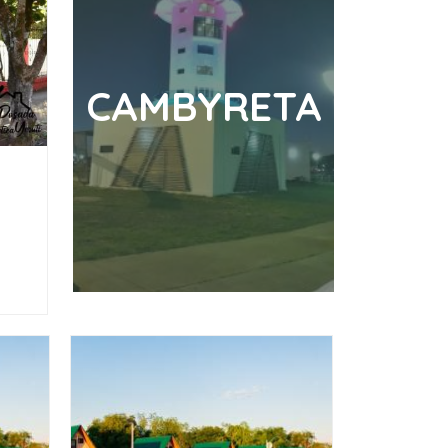
CAMBYRETA
Cambyreta
Posada Turistica
Yeruti
Posadas