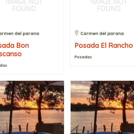
armen del parana
Carmen del parana
sada Bon
Posada El Rancho
scanso
Posadas
das