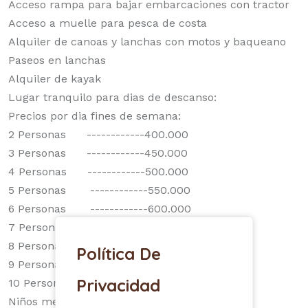
Acceso rampa para bajar embarcaciones con tractor
Acceso a muelle para pesca de costa
Alquiler de canoas y lanchas con motos y baqueano
Paseos en lanchas
Alquiler de kayak
Lugar tranquilo para dias de descanso:
Precios por dia fines de semana:
2 Personas ------------400.000
3 Personas ------------450.000
4 Personas ------------500.000
5 Personas ------------550.000
6 Personas ------------600.000
7 Personas ------------650.000
8 Personas ------------700.000
Política De
9 Personas ------------750.000
Privacidad
10 Personas ----------800.000
Niños menos de 5 años no pagan