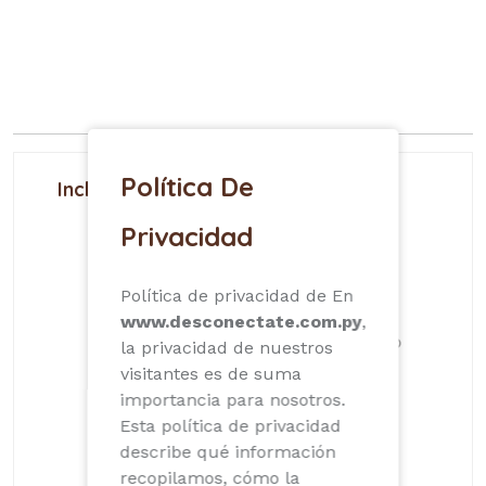
Política De
Incluye
Wifi
Habitaciones
Privacidad
Baños
Política de privacidad de En
Parrilla
www.desconectate.com.py
,
Aire Acondicionado
la privacidad de nuestros
visitantes es de suma
Piscina
importancia para nosotros.
Sabanas
Esta política de privacidad
describe qué información
Toallas
recopilamos, cómo la