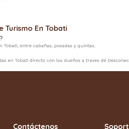
e Turismo En Tobati
?
 Tobati, entre cabañas, posadas y quintas.
tas en Tobati directo con los dueños a traves de Desconec
Contáctenos
Soport