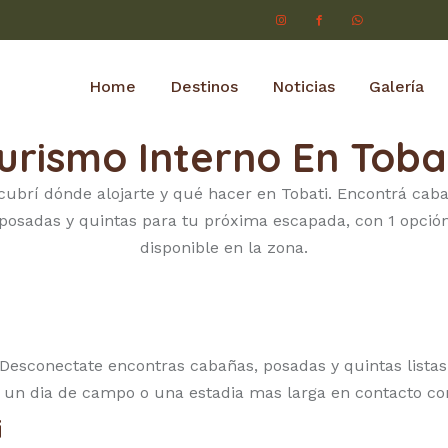
Home
Destinos
Noticias
Galería
urismo Interno En Toba
cubrí dónde alojarte y qué hacer en Tobati. Encontrá caba
posadas y quintas para tu próxima escapada, con 1 opció
disponible en la zona.
Desconectate encontras cabañas, posadas y quintas listas
 un dia de campo o una estadia mas larga en contacto con
i