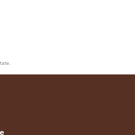
tate.
e