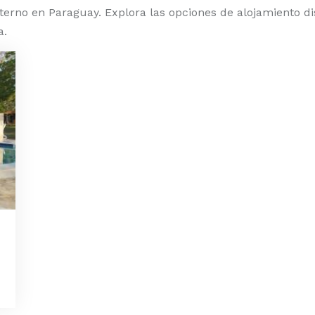
terno en Paraguay. Explora las opciones de alojamiento disp
a.