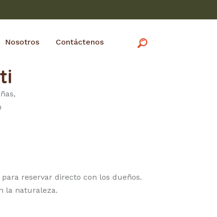
Nosotros
Contáctenos
ti
ñas,
n
 para reservar directo con los dueños.
 la naturaleza.