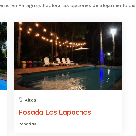
erno en Paraguay. Explora las opciones de alojamiento dispo
a.
Altos
Posada Los Lapachos
Posadas